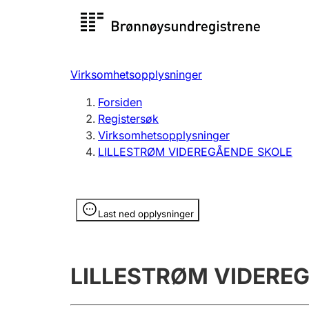
Registersøk
Aksjesel
Registrer
Virksomhetsopplysninger
Lag og forening
Flere
Forsiden
Registrere, endre, slette
organisa
Registersøk
Virksomhetsopplysninger
LILLESTRØM VIDEREGÅENDE SKOLE
Tinglysing
Jeger
Betaling 
Opplysninger er skjult
Last ned opplysninger
Offentlig sektor
Andre t
LILLESTRØM VIDERE