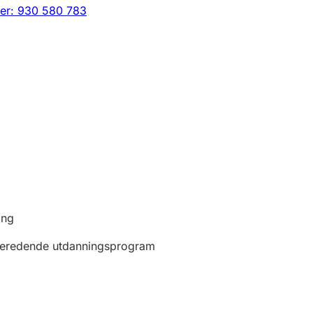
er: 930 580 783
ing
beredende utdanningsprogram