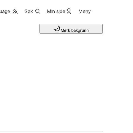
uage
Søk
Min side
Meny
Mørk bakgrunn