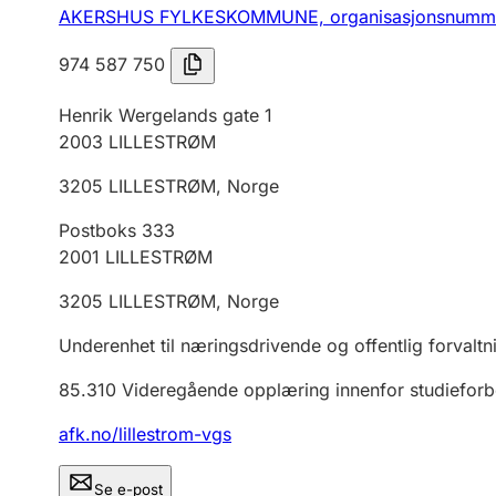
AKERSHUS FYLKESKOMMUNE,
organisasjonsnumm
974 587 750
Henrik Wergelands gate 1
2003
LILLESTRØM
3205
LILLESTRØM
,
Norge
Postboks 333
2001
LILLESTRØM
3205
LILLESTRØM
,
Norge
Underenhet til næringsdrivende og offentlig forvaltn
85.310
Videregående opplæring innenfor studiefor
afk.no/lillestrom-vgs
Se e-post