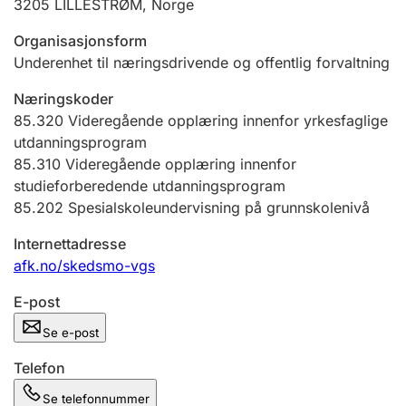
3205
LILLESTRØM
,
Norge
Andre tema
Organisasjonsform
Underenhet til næringsdrivende og offentlig forvaltning
Næringskoder
85.320
Videregående opplæring innenfor yrkesfaglige
utdanningsprogram
85.310
Videregående opplæring innenfor
studieforberedende utdanningsprogram
85.202
Spesialskoleundervisning på grunnskolenivå
Internettadresse
afk.no/skedsmo-vgs
E-post
Se e-post
Telefon
Se telefonnummer