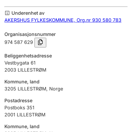
Årsregnskap
Underenhet av
Innsending og forsinkelsesgebyr
AKERSHUS FYLKESKOMMUNE,
Org.nr 930 580 783
Organisasjonsnummer
Tinglysing
974 587 629
Beliggenhetsadresse
Jeger
Vestbygata 61
Betaling og jegeravgiftskort
2003
LILLESTRØM
Kommune, land
3205
LILLESTRØM
,
Norge
Ektepaktveileder
Postadresse
Postboks 351
Offentlig sektor
2001
LILLESTRØM
Kommune, land