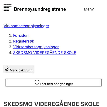
Hopp
Meny
Registersøk
til
Søk
Velg språk
innhold
Virksomhetsopplysninger
Aksjeselskap
Registrere, endre, slette
Forsiden
Registersøk
Virksomhetsopplysninger
Enkeltpersonforetak
SKEDSMO VIDEREGÅENDE SKOLE
Registrere, endre, slette
Mørk bakgrunn
Lag og forening
Registrere, endre, slette
Opplysninger er skjult
Last ned opplysninger
Flere organisasjonsformer
SKEDSMO VIDEREGÅENDE SKOLE