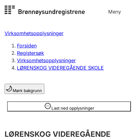
Hopp
Meny
Registersøk
til
Søk
Velg språk
innhold
Virksomhetsopplysninger
Aksjeselskap
Registrere, endre, slette
Forsiden
Registersøk
Virksomhetsopplysninger
Enkeltpersonforetak
LØRENSKOG VIDEREGÅENDE SKOLE
Registrere, endre, slette
Mørk bakgrunn
Lag og forening
Registrere, endre, slette
Opplysninger er skjult
Last ned opplysninger
Flere organisasjonsformer
LØRENSKOG VIDEREGÅENDE