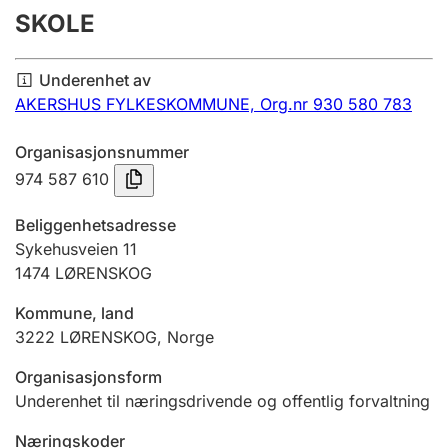
SKOLE
Årsregnskap
Innsending og forsinkelsesgebyr
Underenhet av
AKERSHUS FYLKESKOMMUNE,
Org.nr 930 580 783
Tinglysing
Organisasjonsnummer
974 587 610
Jeger
Beliggenhetsadresse
Betaling og jegeravgiftskort
Sykehusveien 11
1474
LØRENSKOG
Ektepaktveileder
Kommune, land
3222
LØRENSKOG
,
Norge
Organisasjonsform
Offentlig sektor
Underenhet til næringsdrivende og offentlig forvaltning
Næringskoder