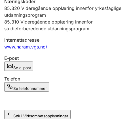
Næringskoder
Andre tema
85.320
Videregående opplæring innenfor yrkesfaglige
utdanningsprogram
85.310
Videregående opplæring innenfor
studieforberedende utdanningsprogram
Internettadresse
www.haram.vgs.no/
E-post
Se e-post
Telefon
Se telefonnummer
Søk i Virksomhetsopplysninger