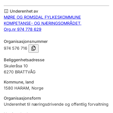
Årsregnskap
Underenhet av
Innsending og forsinkelsesgebyr
MØRE OG ROMSDAL FYLKESKOMMUNE
KOMPETANSE- OG NÆRINGSOMRÅDET,
Org.nr 974 778 629
Tinglysing
Organisasjonsnummer
974 576 716
Jeger
Betaling og jegeravgiftskort
Beliggenhetsadresse
Skuleråsa 10
6270
BRATTVÅG
Ektepaktveileder
Kommune, land
1580
HARAM
,
Norge
Offentlig sektor
Organisasjonsform
Underenhet til næringsdrivende og offentlig forvaltning