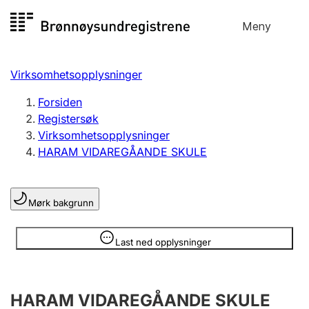
Hopp
Meny
Registersøk
til
Søk
Velg språk
innhold
Virksomhetsopplysninger
Aksjeselskap
Registrere, endre, slette
Forsiden
Registersøk
Virksomhetsopplysninger
Enkeltpersonforetak
HARAM VIDAREGÅANDE SKULE
Registrere, endre, slette
Mørk bakgrunn
Lag og forening
Registrere, endre, slette
Opplysninger er skjult
Last ned opplysninger
Flere organisasjonsformer
HARAM VIDAREGÅANDE SKULE