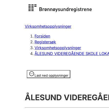
Registersøk
Aksjesel
Registrer
Virksomhetsopplysninger
Lag og forening
Flere
Forsiden
Registrere, endre, slette
organisa
Registersøk
Virksomhetsopplysninger
ÅLESUND VIDEREGÅENDE SKOLE LOKA
Tinglysing
Jeger
Betaling 
Opplysninger er skjult
Last ned opplysninger
Offentlig sektor
Andre t
ÅLESUND VIDEREGÅE