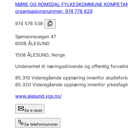
MØRE OG ROMSDAL FYLKESKOMMUNE KOMPETAN
organisasjonsnummer: 974 778 629
974 576 538
Sjømannsvegen 47
6008
ÅLESUND
1508
ÅLESUND
,
Norge
Underenhet til næringsdrivende og offentlig forvaltn
85.310
Videregående opplæring innenfor studiefor
85.320
Videregående opplæring innenfor yrkesfagl
www.alesund.vgs.no/
Se e-post
Se telefonnummer