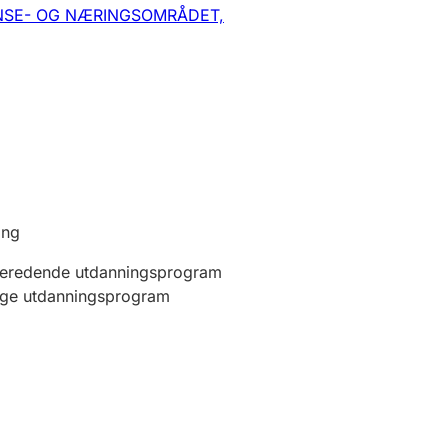
SE- OG NÆRINGSOMRÅDET,
ing
beredende utdanningsprogram
ige utdanningsprogram