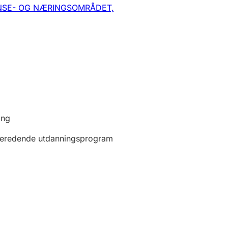
SE- OG NÆRINGSOMRÅDET,
ing
beredende utdanningsprogram