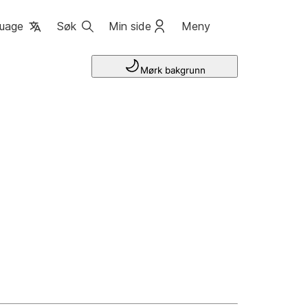
uage
Søk
Min side
Meny
Mørk bakgrunn