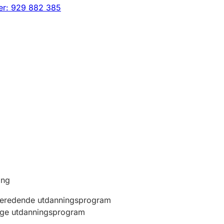
er: 929 882 385
ing
beredende utdanningsprogram
ige utdanningsprogram