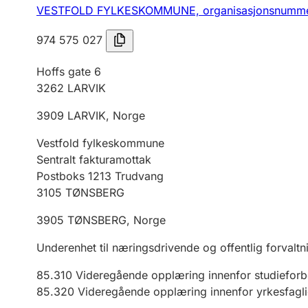
VESTFOLD FYLKESKOMMUNE,
organisasjonsnumm
974 575 027
Hoffs gate 6
3262
LARVIK
3909
LARVIK
,
Norge
Vestfold fylkeskommune
Sentralt fakturamottak
Postboks 1213 Trudvang
3105
TØNSBERG
3905
TØNSBERG
,
Norge
Underenhet til næringsdrivende og offentlig forvaltn
85.310
Videregående opplæring innenfor studiefor
85.320
Videregående opplæring innenfor yrkesfagl