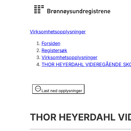
Registersøk
Aksjesel
Registrer
Virksomhetsopplysninger
Lag og forening
Flere
Forsiden
Registrere, endre, slette
organisa
Registersøk
Virksomhetsopplysninger
THOR HEYERDAHL VIDEREGÅENDE SK
Tinglysing
Jeger
Betaling 
Opplysninger er skjult
Last ned opplysninger
Offentlig sektor
Andre t
THOR HEYERDAHL VI