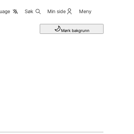
uage
Søk
Min side
Meny
Mørk bakgrunn