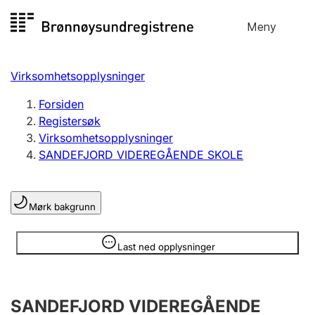
Hopp
Meny
Registersøk
til
Søk
Velg språk
innhold
Virksomhetsopplysninger
Aksjeselskap
Registrere, endre, slette
Forsiden
Registersøk
Virksomhetsopplysninger
Enkeltpersonforetak
SANDEFJORD VIDEREGÅENDE SKOLE
Registrere, endre, slette
Mørk bakgrunn
Lag og forening
Registrere, endre, slette
Opplysninger er skjult
Last ned opplysninger
Flere organisasjonsformer
SANDEFJORD VIDEREGÅENDE