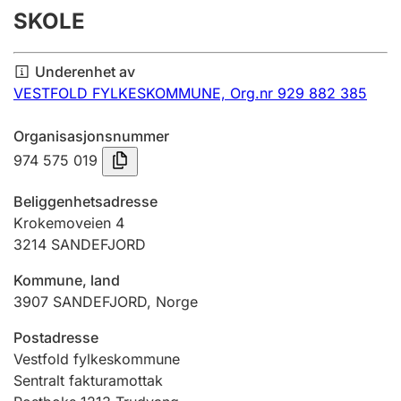
SKOLE
Årsregnskap
Innsending og forsinkelsesgebyr
Underenhet av
VESTFOLD FYLKESKOMMUNE,
Org.nr 929 882 385
Tinglysing
Organisasjonsnummer
974 575 019
Jeger
Beliggenhetsadresse
Betaling og jegeravgiftskort
Krokemoveien 4
3214
SANDEFJORD
Ektepaktveileder
Kommune, land
3907
SANDEFJORD
,
Norge
Postadresse
Offentlig sektor
Vestfold fylkeskommune
Sentralt fakturamottak