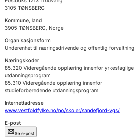
Postboks 1213 Trudvang
Andre tema
3105
TØNSBERG
Kommune, land
3905
TØNSBERG
,
Norge
Organisasjonsform
Underenhet til næringsdrivende og offentlig forvaltning
Næringskoder
85.320
Videregående opplæring innenfor yrkesfaglige
utdanningsprogram
85.310
Videregående opplæring innenfor
studieforberedende utdanningsprogram
Internettadresse
www.vestfoldfylke.no/no/skoler/sandefjord-vgs/
E-post
Se e-post