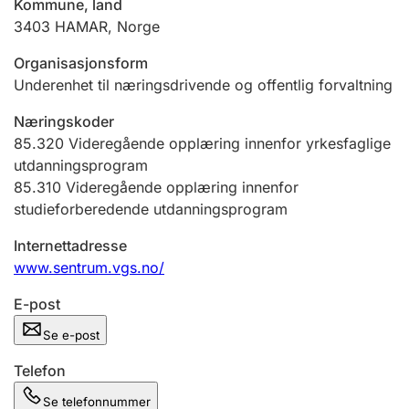
Kommune, land
Andre tema
3403
HAMAR
,
Norge
Organisasjonsform
Underenhet til næringsdrivende og offentlig forvaltning
Næringskoder
85.320
Videregående opplæring innenfor yrkesfaglige
utdanningsprogram
85.310
Videregående opplæring innenfor
studieforberedende utdanningsprogram
Internettadresse
www.sentrum.vgs.no/
E-post
Se e-post
Telefon
Se telefonnummer