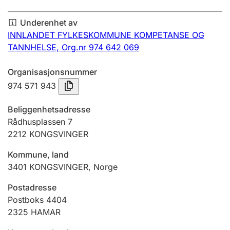
Årsregnskap
Underenhet av
Innsending og forsinkelsesgebyr
INNLANDET FYLKESKOMMUNE KOMPETANSE OG
TANNHELSE,
Org.nr 974 642 069
Tinglysing
Organisasjonsnummer
974 571 943
Jeger
Beliggenhetsadresse
Betaling og jegeravgiftskort
Rådhusplassen 7
2212
KONGSVINGER
Kommune, land
Ektepaktveileder
3401
KONGSVINGER
,
Norge
Postadresse
Offentlig sektor
Postboks 4404
2325
HAMAR