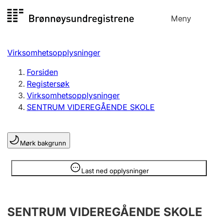
Hopp
Meny
Registersøk
til
Søk
Velg språk
innhold
Virksomhetsopplysninger
Aksjeselskap
Registrere, endre, slette
Forsiden
Registersøk
Virksomhetsopplysninger
Enkeltpersonforetak
SENTRUM VIDEREGÅENDE SKOLE
Registrere, endre, slette
Mørk bakgrunn
Lag og forening
Registrere, endre, slette
Opplysninger er skjult
Last ned opplysninger
Flere organisasjonsformer
SENTRUM VIDEREGÅENDE SKOLE