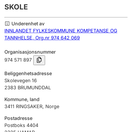
SKOLE
Årsregnskap
Innsending og forsinkelsesgebyr
Underenhet av
INNLANDET FYLKESKOMMUNE KOMPETANSE OG
TANNHELSE,
Org.nr 974 642 069
Tinglysing
Organisasjonsnummer
974 571 897
Jeger
Betaling og jegeravgiftskort
Beliggenhetsadresse
Skolevegen 16
2383
BRUMUNDDAL
Ektepaktveileder
Kommune, land
3411
RINGSAKER
,
Norge
Offentlig sektor
Postadresse
Postboks 4404