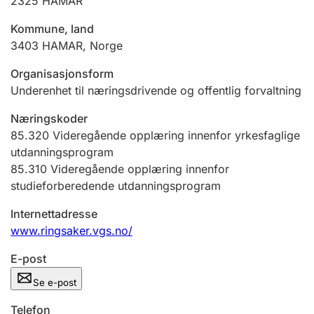
2325
HAMAR
Andre tema
Kommune, land
3403
HAMAR
,
Norge
Organisasjonsform
Underenhet til næringsdrivende og offentlig forvaltning
Næringskoder
85.320
Videregående opplæring innenfor yrkesfaglige
utdanningsprogram
85.310
Videregående opplæring innenfor
studieforberedende utdanningsprogram
Internettadresse
www.ringsaker.vgs.no/
E-post
Se e-post
Telefon