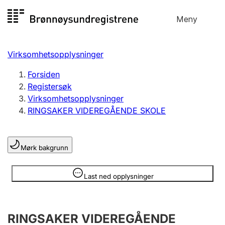
Hopp
Meny
Registersøk
til
Søk
Velg språk
innhold
Virksomhetsopplysninger
Aksjeselskap
Registrere, endre, slette
Forsiden
Registersøk
Virksomhetsopplysninger
Enkeltpersonforetak
RINGSAKER VIDEREGÅENDE SKOLE
Registrere, endre, slette
Mørk bakgrunn
Lag og forening
Registrere, endre, slette
Opplysninger er skjult
Last ned opplysninger
Flere organisasjonsformer
RINGSAKER VIDEREGÅENDE