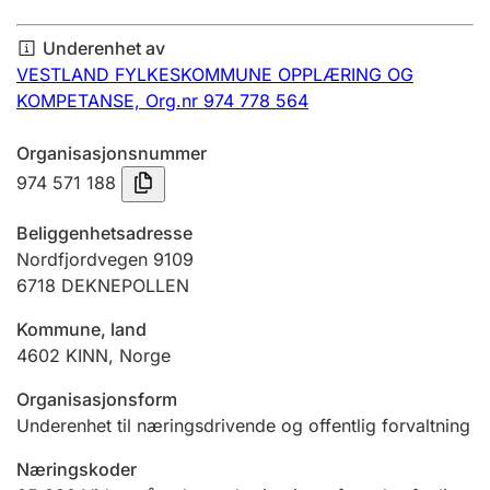
Årsregnskap
Underenhet av
Innsending og forsinkelsesgebyr
VESTLAND FYLKESKOMMUNE OPPLÆRING OG
KOMPETANSE,
Org.nr 974 778 564
Tinglysing
Organisasjonsnummer
974 571 188
Jeger
Beliggenhetsadresse
Betaling og jegeravgiftskort
Nordfjordvegen 9109
6718
DEKNEPOLLEN
Kommune, land
Ektepaktveileder
4602
KINN
,
Norge
Organisasjonsform
Offentlig sektor
Underenhet til næringsdrivende og offentlig forvaltning
Næringskoder