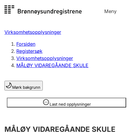
Hopp
Meny
Registersøk
til
Søk
Velg språk
innhold
Virksomhetsopplysninger
Aksjeselskap
Registrere, endre, slette
Forsiden
Registersøk
Virksomhetsopplysninger
Enkeltpersonforetak
MÅLØY VIDAREGÅANDE SKULE
Registrere, endre, slette
Mørk bakgrunn
Lag og forening
Registrere, endre, slette
Opplysninger er skjult
Last ned opplysninger
Flere organisasjonsformer
MÅLØY VIDAREGÅANDE SKULE