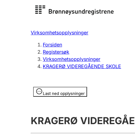
Registersøk
Aksjesel
Registrer
Virksomhetsopplysninger
Lag og forening
Flere
Forsiden
Registrere, endre, slette
organisa
Registersøk
Virksomhetsopplysninger
KRAGERØ VIDEREGÅENDE SKOLE
Tinglysing
Jeger
Betaling 
Opplysninger er skjult
Last ned opplysninger
Offentlig sektor
Andre t
KRAGERØ VIDEREGÅE