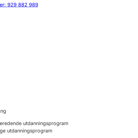
er: 929 882 989
ing
beredende utdanningsprogram
ige utdanningsprogram