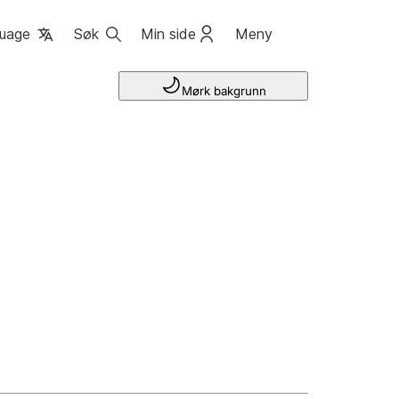
uage
Søk
Min side
Meny
Mørk bakgrunn