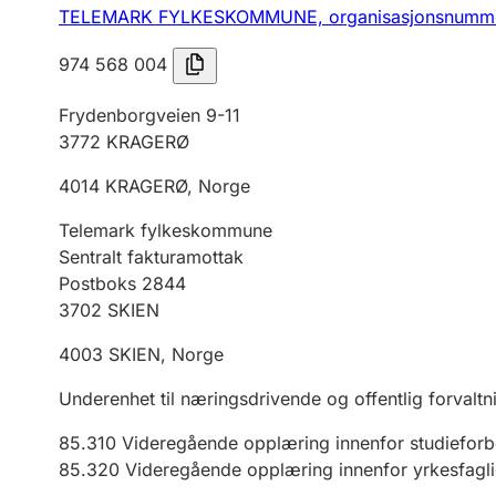
TELEMARK FYLKESKOMMUNE,
organisasjonsnumm
974 568 004
Frydenborgveien 9-11
3772
KRAGERØ
4014
KRAGERØ
,
Norge
Telemark fylkeskommune
Sentralt fakturamottak
Postboks 2844
3702
SKIEN
4003
SKIEN
,
Norge
Underenhet til næringsdrivende og offentlig forvaltn
85.310
Videregående opplæring innenfor studiefor
85.320
Videregående opplæring innenfor yrkesfagl