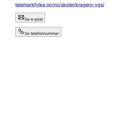
telemarkfylke.no/no/skoler/kragero-vgs/
Se e-post
Se telefonnummer