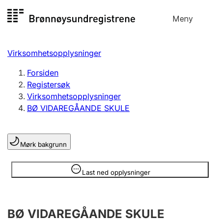
Hopp
Meny
Registersøk
til
Søk
Velg språk
innhold
Virksomhetsopplysninger
Aksjeselskap
Registrere, endre, slette
Forsiden
Registersøk
Virksomhetsopplysninger
Enkeltpersonforetak
BØ VIDAREGÅANDE SKULE
Registrere, endre, slette
Mørk bakgrunn
Lag og forening
Registrere, endre, slette
Opplysninger er skjult
Last ned opplysninger
Flere organisasjonsformer
BØ VIDAREGÅANDE SKULE