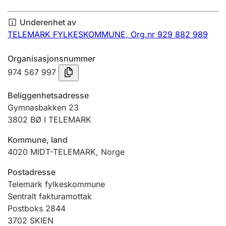
Årsregnskap
Underenhet av
Innsending og forsinkelsesgebyr
TELEMARK FYLKESKOMMUNE,
Org.nr 929 882 989
Organisasjonsnummer
Tinglysing
974 567 997
Beliggenhetsadresse
Jeger
Gymnasbakken 23
Betaling og jegeravgiftskort
3802
BØ I TELEMARK
Kommune, land
4020
MIDT-TELEMARK
,
Norge
Ektepaktveileder
Postadresse
Telemark fylkeskommune
Offentlig sektor
Sentralt fakturamottak
Postboks 2844
3702
SKIEN