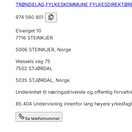
TRØNDELAG FYLKESKOMMUNE FYLKESDIREKTØR
974 560 801
Elvenget 10
7716
STEINKJER
5006
STEINKJER
,
Norge
Wessels veg 75
7502
STJØRDAL
5035
STJØRDAL
,
Norge
Underenhet til næringsdrivende og offentlig forvaltn
85.404
Undervisning innenfor lang høyere yrkesfagl
Se telefonnummer