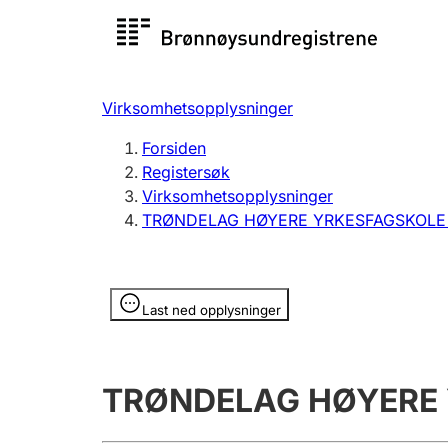
Registersøk
Aksjesel
Registrer
Virksomhetsopplysninger
Lag og forening
Flere
Forsiden
Registrere, endre, slette
organisa
Registersøk
Virksomhetsopplysninger
TRØNDELAG HØYERE YRKESFAGSKOLE 
Tinglysing
Jeger
Betaling 
Opplysninger er skjult
Last ned opplysninger
Offentlig sektor
Andre t
TRØNDELAG HØYERE 