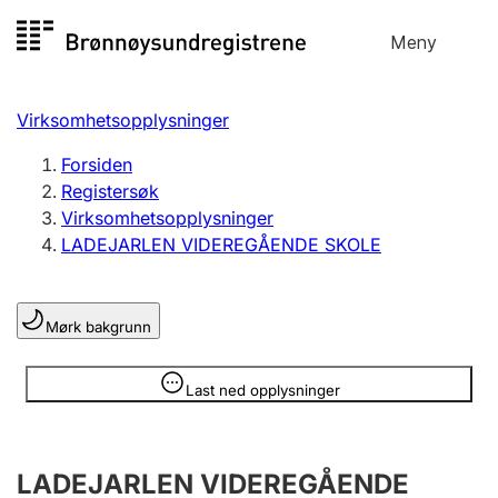
Hopp
Meny
Registersøk
til
Søk
Velg språk
innhold
Virksomhetsopplysninger
Aksjeselskap
Registrere, endre, slette
Forsiden
Registersøk
Virksomhetsopplysninger
Enkeltpersonforetak
LADEJARLEN VIDEREGÅENDE SKOLE
Registrere, endre, slette
Mørk bakgrunn
Lag og forening
Registrere, endre, slette
Opplysninger er skjult
Last ned opplysninger
Flere organisasjonsformer
LADEJARLEN VIDEREGÅENDE