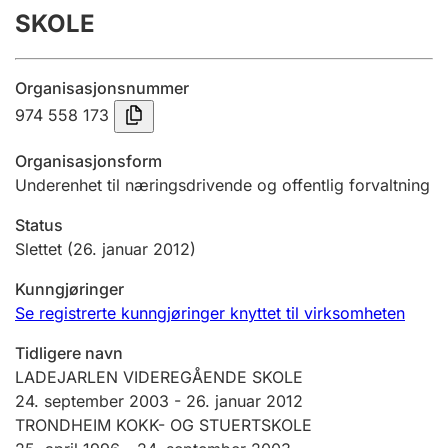
SKOLE
Årsregnskap
Innsending og forsinkelsesgebyr
Organisasjonsnummer
974 558 173
Tinglysing
Organisasjonsform
Underenhet til næringsdrivende og offentlig forvaltning
Jeger
Status
Betaling og jegeravgiftskort
Slettet
(26. januar 2012)
Kunngjøringer
Ektepaktveileder
Se registrerte kunngjøringer knyttet til virksomheten
Tidligere navn
LADEJARLEN VIDEREGÅENDE SKOLE
Offentlig sektor
24. september 2003
-
26. januar 2012
TRONDHEIM KOKK- OG STUERTSKOLE