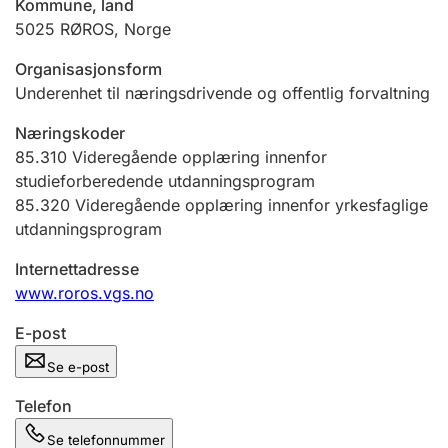
Kommune, land
Andre tema
5025
RØROS
,
Norge
Organisasjonsform
Underenhet til næringsdrivende og offentlig forvaltning
Næringskoder
85.310
Videregående opplæring innenfor
studieforberedende utdanningsprogram
85.320
Videregående opplæring innenfor yrkesfaglige
utdanningsprogram
Internettadresse
www.roros.vgs.no
E-post
Se e-post
Telefon
Se telefonnummer