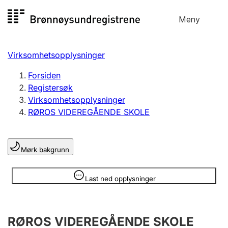
Hopp
Meny
Registersøk
til
Søk
Velg språk
innhold
Virksomhetsopplysninger
Aksjeselskap
Registrere, endre, slette
Forsiden
Registersøk
Virksomhetsopplysninger
Enkeltpersonforetak
RØROS VIDEREGÅENDE SKOLE
Registrere, endre, slette
Mørk bakgrunn
Lag og forening
Registrere, endre, slette
Opplysninger er skjult
Last ned opplysninger
Flere organisasjonsformer
RØROS VIDEREGÅENDE SKOLE