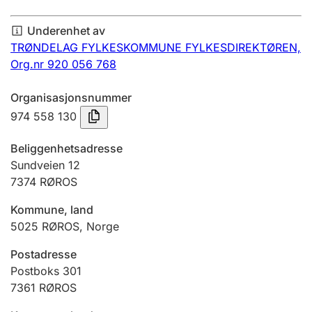
Årsregnskap
Underenhet av
Innsending og forsinkelsesgebyr
TRØNDELAG FYLKESKOMMUNE FYLKESDIREKTØREN,
Org.nr 920 056 768
Tinglysing
Organisasjonsnummer
974 558 130
Jeger
Beliggenhetsadresse
Betaling og jegeravgiftskort
Sundveien 12
7374
RØROS
Kommune, land
Ektepaktveileder
5025
RØROS
,
Norge
Postadresse
Offentlig sektor
Postboks 301
7361
RØROS