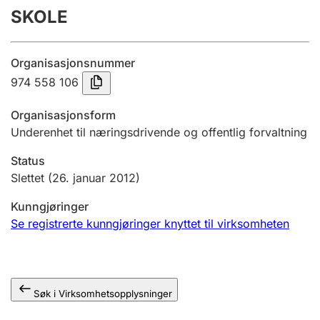
SKOLE
Årsregnskap
Innsending og forsinkelsesgebyr
Organisasjonsnummer
974 558 106
Tinglysing
Organisasjonsform
Underenhet til næringsdrivende og offentlig forvaltning
Jeger
Status
Betaling og jegeravgiftskort
Slettet
(26. januar 2012)
Kunngjøringer
Ektepaktveileder
Se registrerte kunngjøringer knyttet til virksomheten
Offentlig sektor
Søk i Virksomhetsopplysninger