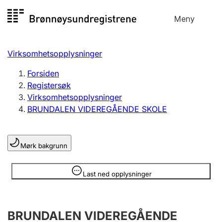
Hopp
Meny
Registersøk
til
Søk
Velg språk
innhold
Virksomhetsopplysninger
Aksjeselskap
Registrere, endre, slette
Forsiden
Registersøk
Virksomhetsopplysninger
Enkeltpersonforetak
BRUNDALEN VIDEREGÅENDE SKOLE
Registrere, endre, slette
Mørk bakgrunn
Lag og forening
Registrere, endre, slette
Opplysninger er skjult
Last ned opplysninger
Flere organisasjonsformer
BRUNDALEN VIDEREGÅENDE