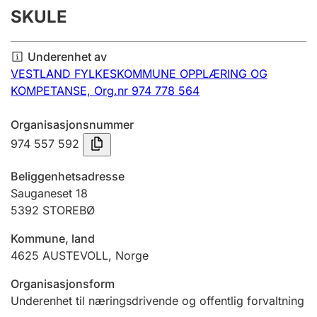
SKULE
Årsregnskap
Innsending og forsinkelsesgebyr
Underenhet av
VESTLAND FYLKESKOMMUNE OPPLÆRING OG
KOMPETANSE,
Org.nr 974 778 564
Tinglysing
Organisasjonsnummer
974 557 592
Jeger
Betaling og jegeravgiftskort
Beliggenhetsadresse
Sauganeset 18
5392
STOREBØ
Ektepaktveileder
Kommune, land
4625
AUSTEVOLL
,
Norge
Offentlig sektor
Organisasjonsform
Underenhet til næringsdrivende og offentlig forvaltning