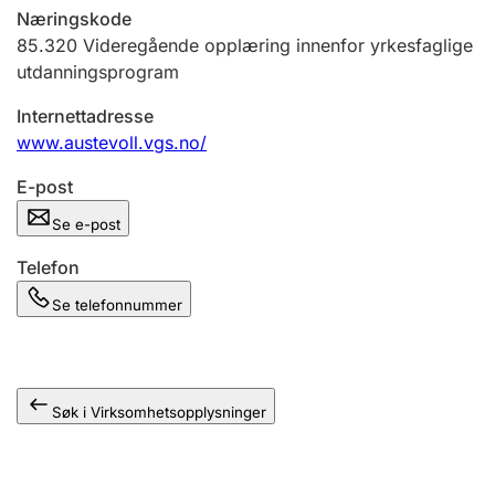
Andre tema
Næringskode
85.320
Videregående opplæring innenfor yrkesfaglige
utdanningsprogram
Internettadresse
www.austevoll.vgs.no/
E-post
Se e-post
Telefon
Se telefonnummer
Søk i Virksomhetsopplysninger