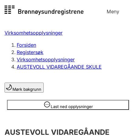
Hopp
Meny
Registersøk
til
Søk
Velg språk
innhold
Virksomhetsopplysninger
Aksjeselskap
Registrere, endre, slette
Forsiden
Registersøk
Virksomhetsopplysninger
Enkeltpersonforetak
AUSTEVOLL VIDAREGÅANDE SKULE
Registrere, endre, slette
Mørk bakgrunn
Lag og forening
Registrere, endre, slette
Opplysninger er skjult
Last ned opplysninger
Flere organisasjonsformer
AUSTEVOLL VIDAREGÅANDE