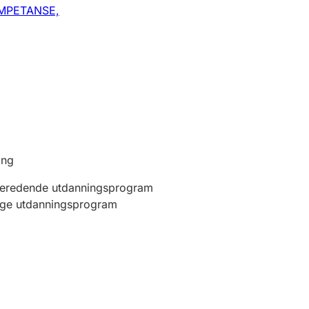
MPETANSE,
ing
beredende utdanningsprogram
ige utdanningsprogram