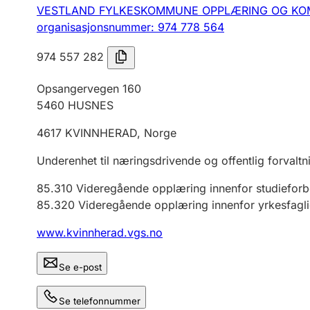
VESTLAND FYLKESKOMMUNE OPPLÆRING OG KO
organisasjonsnummer: 974 778 564
974 557 282
Opsangervegen 160
5460
HUSNES
4617
KVINNHERAD
,
Norge
Underenhet til næringsdrivende og offentlig forvaltn
85.310
Videregående opplæring innenfor studiefor
85.320
Videregående opplæring innenfor yrkesfagl
www.kvinnherad.vgs.no
Se e-post
Se telefonnummer