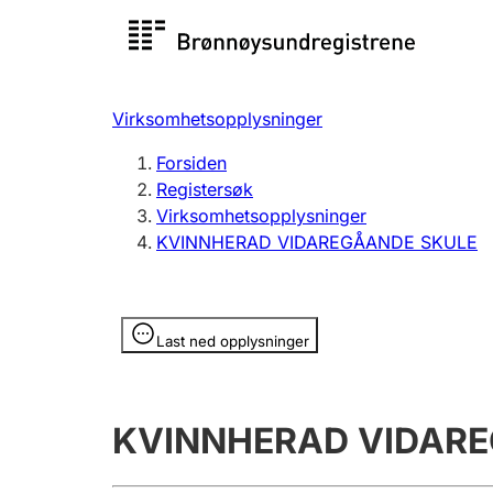
Registersøk
Aksjesel
Registrer
Virksomhetsopplysninger
Lag og forening
Flere
Forsiden
Registrere, endre, slette
organisa
Registersøk
Virksomhetsopplysninger
KVINNHERAD VIDAREGÅANDE SKULE
Tinglysing
Jeger
Betaling 
Opplysninger er skjult
Last ned opplysninger
Offentlig sektor
Andre t
KVINNHERAD VIDAR