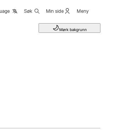
uage
Søk
Min side
Meny
Mørk bakgrunn