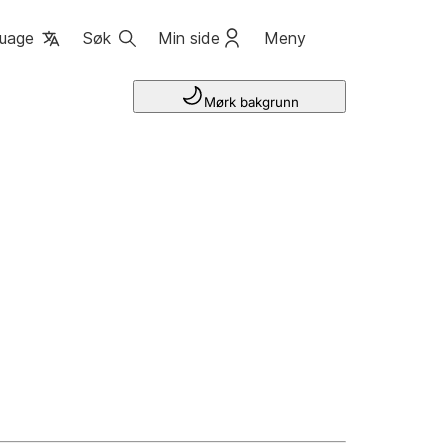
uage
Søk
Min side
Meny
Mørk bakgrunn