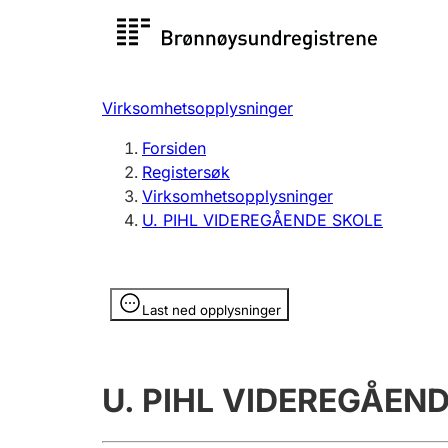
Registersøk
Aksjesel
Registrer
Virksomhetsopplysninger
Lag og forening
Flere
Forsiden
Registrere, endre, slette
organisa
Registersøk
Virksomhetsopplysninger
U. PIHL VIDEREGÅENDE SKOLE
Tinglysing
Jeger
Betaling 
Opplysninger er skjult
Last ned opplysninger
Offentlig sektor
Andre t
U. PIHL VIDEREGÅEN