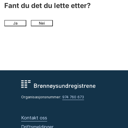
Andre tema
Fant du det du lette etter?
Ja
Nei
Organisasjonsnummer:
974 760 673
Kontakt oss
Driftsmeldinger