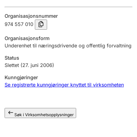
Årsregnskap
Organisasjonsnummer
Innsending og forsinkelsesgebyr
974 557 010
Organisasjonsform
Tinglysing
Underenhet til næringsdrivende og offentlig forvaltning
Status
Jeger
Slettet
(27. juni 2006)
Betaling og jegeravgiftskort
Kunngjøringer
Se registrerte kunngjøringer knyttet til virksomheten
Ektepaktveileder
Søk i Virksomhetsopplysninger
Offentlig sektor