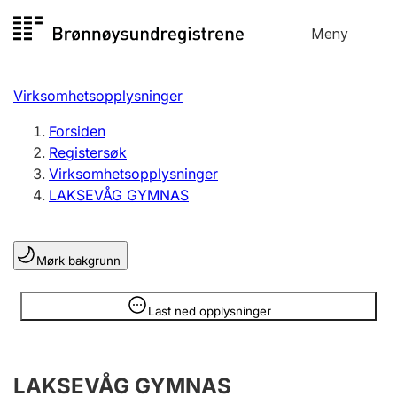
Hopp
Meny
Registersøk
til
Søk
Velg språk
innhold
Virksomhetsopplysninger
Aksjeselskap
Registrere, endre, slette
Forsiden
Registersøk
Virksomhetsopplysninger
Enkeltpersonforetak
LAKSEVÅG GYMNAS
Registrere, endre, slette
Mørk bakgrunn
Lag og forening
Registrere, endre, slette
Opplysninger er skjult
Last ned opplysninger
Flere organisasjonsformer
LAKSEVÅG GYMNAS