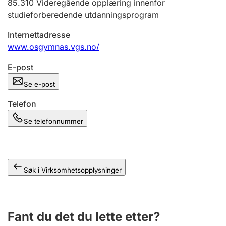
85.310
Videregående opplæring innenfor
Andre tema
studieforberedende utdanningsprogram
Internettadresse
www.osgymnas.vgs.no/
E-post
Se e-post
Telefon
Se telefonnummer
Søk i Virksomhetsopplysninger
Fant du det du lette etter?