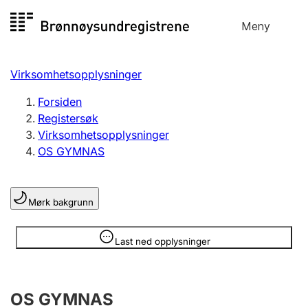
Hopp
Meny
Registersøk
til
Søk
Velg språk
innhold
Virksomhetsopplysninger
Aksjeselskap
Registrere, endre, slette
Forsiden
Registersøk
Virksomhetsopplysninger
Enkeltpersonforetak
OS GYMNAS
Registrere, endre, slette
Mørk bakgrunn
Lag og forening
Registrere, endre, slette
Opplysninger er skjult
Last ned opplysninger
Flere organisasjonsformer
OS GYMNAS