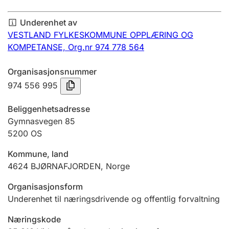
Årsregnskap
Underenhet av
Innsending og forsinkelsesgebyr
VESTLAND FYLKESKOMMUNE OPPLÆRING OG
KOMPETANSE,
Org.nr 974 778 564
Tinglysing
Organisasjonsnummer
974 556 995
Jeger
Beliggenhetsadresse
Betaling og jegeravgiftskort
Gymnasvegen 85
5200
OS
Kommune, land
Ektepaktveileder
4624
BJØRNAFJORDEN
,
Norge
Organisasjonsform
Offentlig sektor
Underenhet til næringsdrivende og offentlig forvaltning
Næringskode