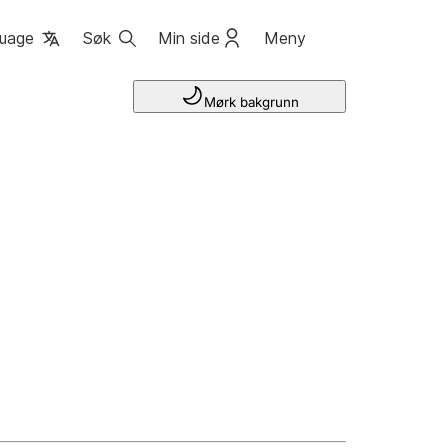
uage
Søk
Min side
Meny
Mørk bakgrunn