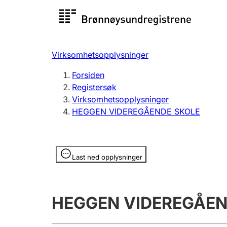
Registersøk
Aksjesel
Registrer
Virksomhetsopplysninger
Lag og forening
Flere
Forsiden
Registrere, endre, slette
organisa
Registersøk
Virksomhetsopplysninger
HEGGEN VIDEREGÅENDE SKOLE
Tinglysing
Jeger
Betaling 
Opplysninger er skjult
Last ned opplysninger
Offentlig sektor
Andre t
HEGGEN VIDEREGÅEN