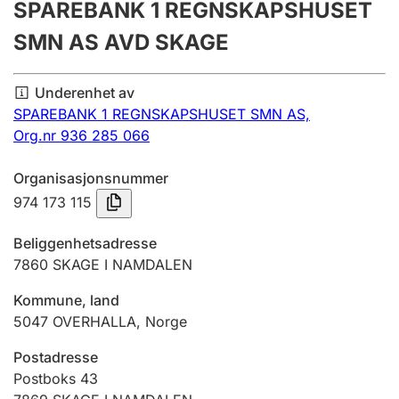
SPAREBANK 1 REGNSKAPSHUSET
Årsregnskap
SMN AS AVD SKAGE
Innsending og forsinkelsesgebyr
Underenhet av
SPAREBANK 1 REGNSKAPSHUSET SMN AS,
Tinglysing
Org.nr 936 285 066
Organisasjonsnummer
Jeger
974 173 115
Betaling og jegeravgiftskort
Beliggenhetsadresse
7860
SKAGE I NAMDALEN
Ektepaktveileder
Kommune, land
5047
OVERHALLA
,
Norge
Offentlig sektor
Postadresse
Postboks 43