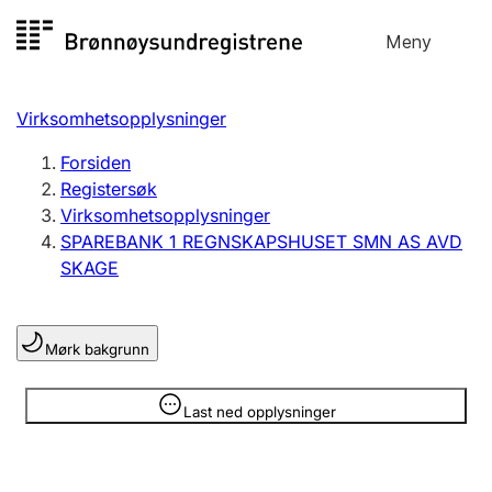
Hopp
Meny
Registersøk
til
Søk
Velg språk
innhold
Virksomhetsopplysninger
Aksjeselskap
Registrere, endre, slette
Forsiden
Registersøk
Virksomhetsopplysninger
Enkeltpersonforetak
SPAREBANK 1 REGNSKAPSHUSET SMN AS AVD
Registrere, endre, slette
SKAGE
Lag og forening
Mørk bakgrunn
Registrere, endre, slette
Opplysninger er skjult
Last ned opplysninger
Flere organisasjonsformer