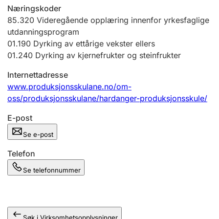
Andre tema
Næringskoder
85.320
Videregående opplæring innenfor yrkesfaglige
utdanningsprogram
01.190
Dyrking av ettårige vekster ellers
01.240
Dyrking av kjernefrukter og steinfrukter
Internettadresse
www.produksjonsskulane.no/om-
oss/produksjonsskulane/hardanger-produksjonsskule/
E-post
Se e-post
Telefon
Se telefonnummer
Søk i Virksomhetsopplysninger