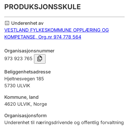
PRODUKSJONSSKULE
Årsregnskap
Innsending og forsinkelsesgebyr
Underenhet av
VESTLAND FYLKESKOMMUNE OPPLÆRING OG
KOMPETANSE,
Org.nr 974 778 564
Tinglysing
Organisasjonsnummer
973 923 765
Jeger
Betaling og jegeravgiftskort
Beliggenhetsadresse
Hjeltnesvegen 185
5730
ULVIK
Ektepaktveileder
Kommune, land
4620
ULVIK
,
Norge
Offentlig sektor
Organisasjonsform
Underenhet til næringsdrivende og offentlig forvaltning