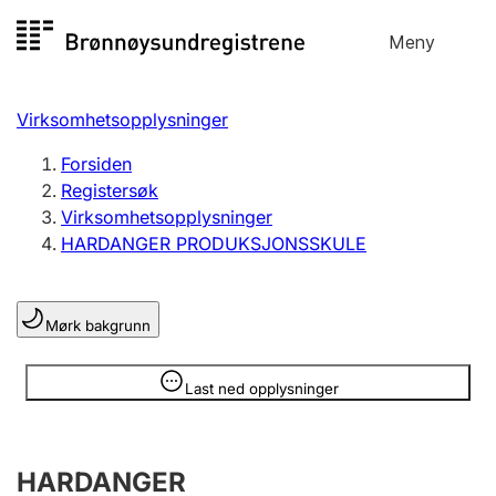
Hopp
Meny
Registersøk
til
Søk
Velg språk
innhold
Virksomhetsopplysninger
Aksjeselskap
Registrere, endre, slette
Forsiden
Registersøk
Virksomhetsopplysninger
Enkeltpersonforetak
HARDANGER PRODUKSJONSSKULE
Registrere, endre, slette
Mørk bakgrunn
Lag og forening
Registrere, endre, slette
Opplysninger er skjult
Last ned opplysninger
Flere organisasjonsformer
HARDANGER