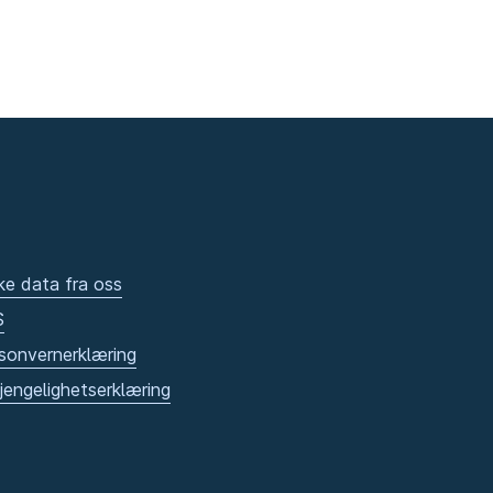
ke data fra oss
S
sonvernerklæring
gjengelighetserklæring