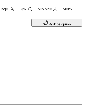
uage
Søk
Min side
Meny
Mørk bakgrunn