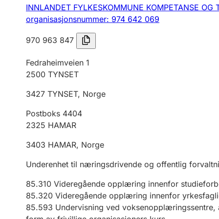
INNLANDET FYLKESKOMMUNE KOMPETANSE OG 
organisasjonsnummer: 974 642 069
970 963 847
Fedraheimveien 1
2500
TYNSET
3427
TYNSET
,
Norge
Postboks 4404
2325
HAMAR
3403
HAMAR
,
Norge
Underenhet til næringsdrivende og offentlig forvaltn
85.310
Videregående opplæring innenfor studiefor
85.320
Videregående opplæring innenfor yrkesfagl
85.593
Undervisning ved voksenopplæringssentre, ak