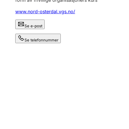
form av frivillige organisasjoners kurs
www.nord-osterdal.vgs.no/
Se e-post
Se telefonnummer