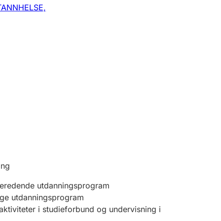
TANNHELSE,
ing
beredende utdanningsprogram
ige utdanningsprogram
tiviteter i studieforbund og undervisning i