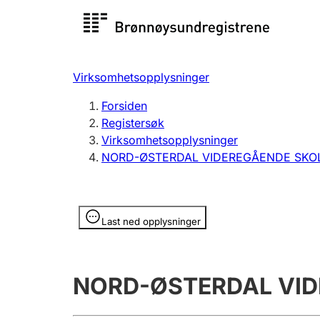
Registersøk
Aksjesel
Registrer
Virksomhetsopplysninger
Lag og forening
Flere
Forsiden
Registrere, endre, slette
organisa
Registersøk
Virksomhetsopplysninger
NORD-ØSTERDAL VIDEREGÅENDE SKO
Tinglysing
Jeger
Betaling 
Opplysninger er skjult
Last ned opplysninger
Offentlig sektor
Andre t
NORD-ØSTERDAL VID