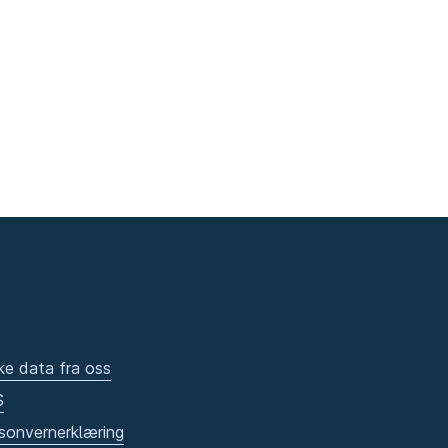
ke data fra oss
S
sonvernerklæring