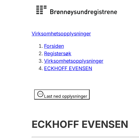
Registersøk
Aksjesel
Registrer
Virksomhetsopplysninger
Lag og forening
Flere
Forsiden
Registrere, endre, slette
organisa
Registersøk
Virksomhetsopplysninger
ECKHOFF EVENSEN
Tinglysing
Jeger
Betaling 
Opplysninger er skjult
Last ned opplysninger
Offentlig sektor
Andre t
ECKHOFF EVENSEN