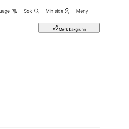
uage
Søk
Min side
Meny
Mørk bakgrunn