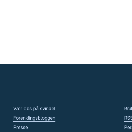
Vær obs på svindel
Bru
Forenklingsbloggen
RS
Presse
Per