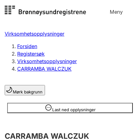
Hopp
Meny
Registersøk
til
Søk
Velg språk
innhold
Virksomhetsopplysninger
Aksjeselskap
Registrere, endre, slette
Forsiden
Registersøk
Virksomhetsopplysninger
Enkeltpersonforetak
CARRAMBA WALCZUK
Registrere, endre, slette
Mørk bakgrunn
Lag og forening
Registrere, endre, slette
Opplysninger er skjult
Last ned opplysninger
Flere organisasjonsformer
CARRAMBA WALCZUK