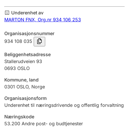
Årsregnskap
Underenhet av
Innsending og forsinkelsesgebyr
MARTON FNX,
Org.nr 934 106 253
Organisasjonsnummer
Tinglysing
934 108 035
Beliggenhetsadresse
Jeger
Stallerudveien 93
Betaling og jegeravgiftskort
0693
OSLO
Kommune, land
0301
OSLO
,
Norge
Ektepaktveileder
Organisasjonsform
Underenhet til næringsdrivende og offentlig forvaltning
Offentlig sektor
Næringskode
53.200
Andre post- og budtjenester