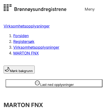
Hopp
Meny
Registersøk
til
Søk
Velg språk
innhold
Virksomhetsopplysninger
Aksjeselskap
Registrere, endre, slette
Forsiden
Registersøk
Virksomhetsopplysninger
Enkeltpersonforetak
MARTON FNX
Registrere, endre, slette
Mørk bakgrunn
Lag og forening
Registrere, endre, slette
Opplysninger er skjult
Last ned opplysninger
Flere organisasjonsformer
MARTON FNX