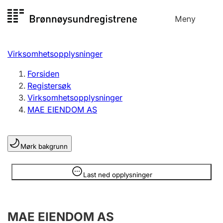
Hopp
Meny
Registersøk
til
Søk
Velg språk
innhold
Virksomhetsopplysninger
Aksjeselskap
Registrere, endre, slette
Forsiden
Registersøk
Virksomhetsopplysninger
Enkeltpersonforetak
MAE EIENDOM AS
Registrere, endre, slette
Mørk bakgrunn
Lag og forening
Registrere, endre, slette
Opplysninger er skjult
Last ned opplysninger
Flere organisasjonsformer
MAE EIENDOM AS