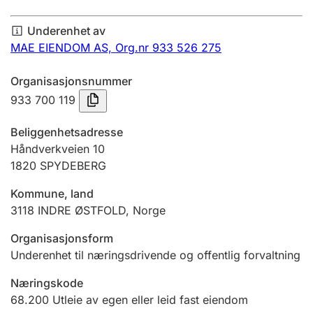
Årsregnskap
Underenhet av
Innsending og forsinkelsesgebyr
MAE EIENDOM AS,
Org.nr 933 526 275
Organisasjonsnummer
Tinglysing
933 700 119
Beliggenhetsadresse
Jeger
Håndverkveien 10
Betaling og jegeravgiftskort
1820
SPYDEBERG
Kommune, land
3118
INDRE ØSTFOLD
,
Norge
Ektepaktveileder
Organisasjonsform
Underenhet til næringsdrivende og offentlig forvaltning
Offentlig sektor
Næringskode
68.200
Utleie av egen eller leid fast eiendom