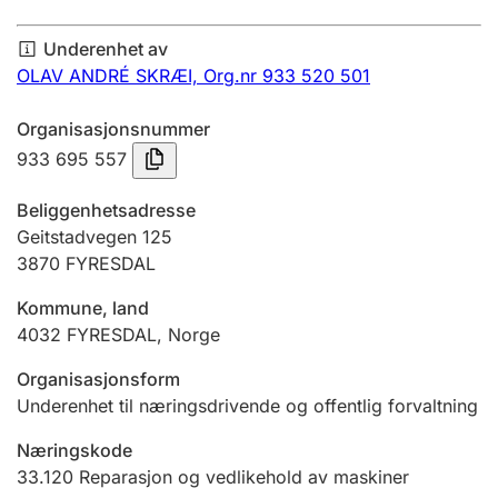
Årsregnskap
Underenhet av
Innsending og forsinkelsesgebyr
OLAV ANDRÉ SKRÆI,
Org.nr 933 520 501
Organisasjonsnummer
Tinglysing
933 695 557
Beliggenhetsadresse
Jeger
Geitstadvegen 125
Betaling og jegeravgiftskort
3870
FYRESDAL
Kommune, land
4032
FYRESDAL
,
Norge
Ektepaktveileder
Organisasjonsform
Underenhet til næringsdrivende og offentlig forvaltning
Offentlig sektor
Næringskode
33.120
Reparasjon og vedlikehold av maskiner