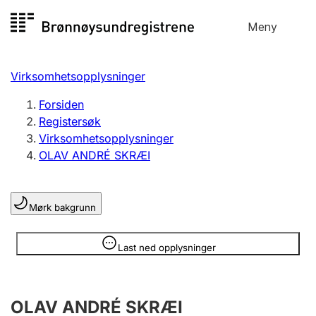
Hopp
Meny
Registersøk
til
Søk
Velg språk
innhold
Virksomhetsopplysninger
Aksjeselskap
Registrere, endre, slette
Forsiden
Registersøk
Virksomhetsopplysninger
Enkeltpersonforetak
OLAV ANDRÉ SKRÆI
Registrere, endre, slette
Mørk bakgrunn
Lag og forening
Registrere, endre, slette
Opplysninger er skjult
Last ned opplysninger
Flere organisasjonsformer
OLAV ANDRÉ SKRÆI