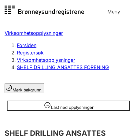
Hopp
Meny
Registersøk
til
Søk
Velg språk
innhold
Virksomhetsopplysninger
Aksjeselskap
Registrere, endre, slette
Forsiden
Registersøk
Virksomhetsopplysninger
Enkeltpersonforetak
SHELF DRILLING ANSATTES FORENING
Registrere, endre, slette
Mørk bakgrunn
Lag og forening
Registrere, endre, slette
Opplysninger er skjult
Last ned opplysninger
Flere organisasjonsformer
SHELF DRILLING ANSATTES