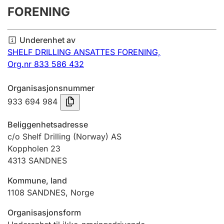
FORENING
Årsregnskap
Innsending og forsinkelsesgebyr
Underenhet av
SHELF DRILLING ANSATTES FORENING,
Org.nr 833 586 432
Tinglysing
Organisasjonsnummer
933 694 984
Jeger
Betaling og jegeravgiftskort
Beliggenhetsadresse
c/o Shelf Drilling (Norway) AS
Koppholen 23
Ektepaktveileder
4313
SANDNES
Kommune, land
Offentlig sektor
1108
SANDNES
,
Norge
Organisasjonsform