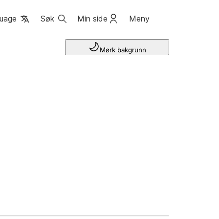
uage
Søk
Min side
Meny
Mørk bakgrunn