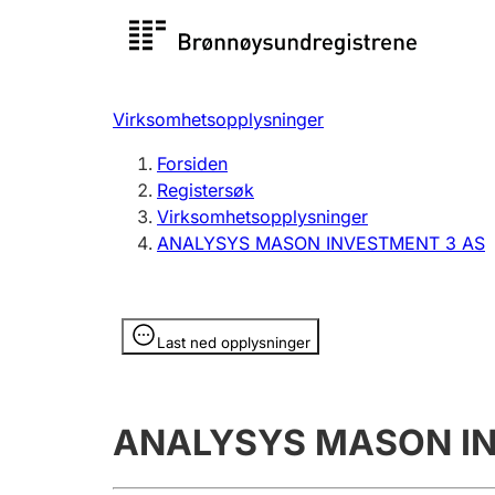
Registersøk
Aksjesel
Registrer
Virksomhetsopplysninger
Lag og forening
Flere
Forsiden
Registrere, endre, slette
organisa
Registersøk
Virksomhetsopplysninger
ANALYSYS MASON INVESTMENT 3 AS
Tinglysing
Jeger
Betaling 
Opplysninger er skjult
Last ned opplysninger
Offentlig sektor
Andre t
ANALYSYS MASON IN