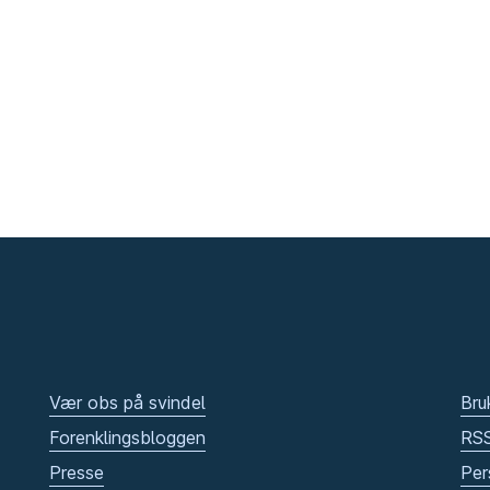
Vær obs på svindel
Bru
Forenklingsbloggen
RS
Presse
Per