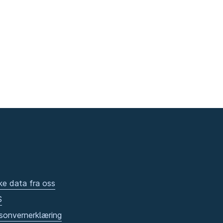
ke data fra oss
S
sonvernerklæring