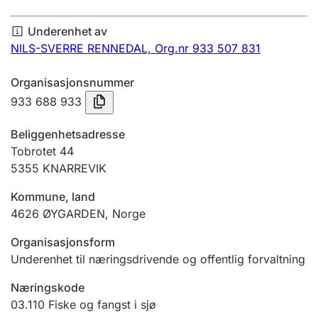
Årsregnskap
Underenhet av
Innsending og forsinkelsesgebyr
NILS-SVERRE RENNEDAL,
Org.nr 933 507 831
Organisasjonsnummer
Tinglysing
933 688 933
Beliggenhetsadresse
Jeger
Tobrotet 44
Betaling og jegeravgiftskort
5355
KNARREVIK
Kommune, land
4626
ØYGARDEN
,
Norge
Ektepaktveileder
Organisasjonsform
Underenhet til næringsdrivende og offentlig forvaltning
Offentlig sektor
Næringskode
03.110
Fiske og fangst i sjø