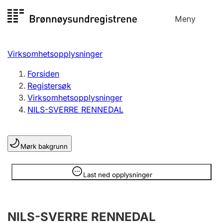
Hopp
Meny
Registersøk
til
Søk
Velg språk
innhold
Virksomhetsopplysninger
Aksjeselskap
Registrere, endre, slette
Forsiden
Registersøk
Virksomhetsopplysninger
Enkeltpersonforetak
NILS-SVERRE RENNEDAL
Registrere, endre, slette
Mørk bakgrunn
Lag og forening
Registrere, endre, slette
Opplysninger er skjult
Last ned opplysninger
Flere organisasjonsformer
NILS-SVERRE RENNEDAL