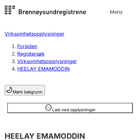
Hopp
Meny
Registersøk
til
Søk
Velg språk
innhold
Virksomhetsopplysninger
Aksjeselskap
Registrere, endre, slette
Forsiden
Registersøk
Virksomhetsopplysninger
Enkeltpersonforetak
HEELAY EMAMODDIN
Registrere, endre, slette
Mørk bakgrunn
Lag og forening
Registrere, endre, slette
Opplysninger er skjult
Last ned opplysninger
Flere organisasjonsformer
HEELAY EMAMODDIN