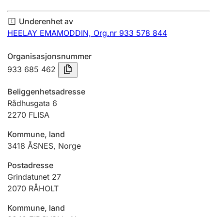
Årsregnskap
Underenhet av
Innsending og forsinkelsesgebyr
HEELAY EMAMODDIN,
Org.nr 933 578 844
Organisasjonsnummer
Tinglysing
933 685 462
Beliggenhetsadresse
Jeger
Rådhusgata 6
Betaling og jegeravgiftskort
2270
FLISA
Kommune, land
3418
ÅSNES
,
Norge
Ektepaktveileder
Postadresse
Grindatunet 27
Offentlig sektor
2070
RÅHOLT
Kommune, land