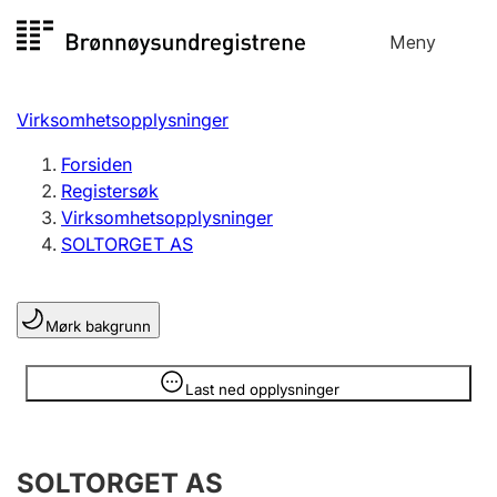
Hopp
Meny
Registersøk
til
Søk
Velg språk
innhold
Virksomhetsopplysninger
Aksjeselskap
Registrere, endre, slette
Forsiden
Registersøk
Virksomhetsopplysninger
Enkeltpersonforetak
SOLTORGET AS
Registrere, endre, slette
Mørk bakgrunn
Lag og forening
Registrere, endre, slette
Opplysninger er skjult
Last ned opplysninger
Flere organisasjonsformer
SOLTORGET AS