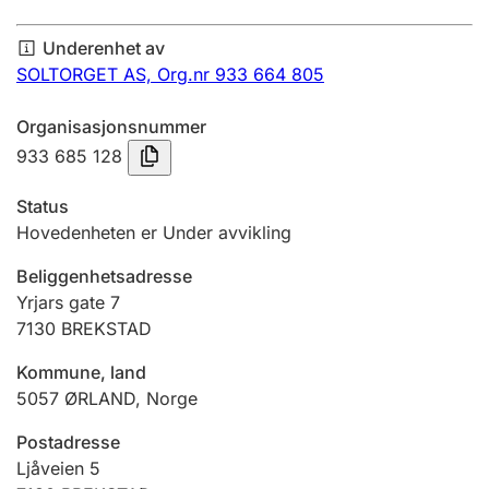
Årsregnskap
Underenhet av
Innsending og forsinkelsesgebyr
SOLTORGET AS,
Org.nr 933 664 805
Organisasjonsnummer
Tinglysing
933 685 128
Status
Jeger
Hovedenheten er Under avvikling
Betaling og jegeravgiftskort
Beliggenhetsadresse
Yrjars gate 7
7130
BREKSTAD
Ektepaktveileder
Kommune, land
5057
ØRLAND
,
Norge
Offentlig sektor
Postadresse
Ljåveien 5