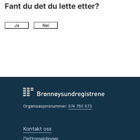
Andre tema
Fant du det du lette etter?
Ja
Nei
Organisasjonsnummer:
974 760 673
Kontakt oss
Driftsmeldinger