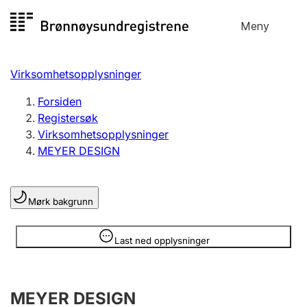
Hopp
Meny
Registersøk
til
Søk
Velg språk
innhold
Virksomhetsopplysninger
Aksjeselskap
Registrere, endre, slette
Forsiden
Registersøk
Virksomhetsopplysninger
Enkeltpersonforetak
MEYER DESIGN
Registrere, endre, slette
Mørk bakgrunn
Lag og forening
Registrere, endre, slette
Opplysninger er skjult
Last ned opplysninger
Flere organisasjonsformer
MEYER DESIGN