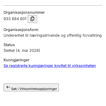
Årsregnskap
Organisasjonsnummer
Innsending og forsinkelsesgebyr
933 684 601
Organisasjonsform
Tinglysing
Underenhet til næringsdrivende og offentlig forvaltning
Status
Jeger
Slettet
(4. mai 2026)
Betaling og jegeravgiftskort
Kunngjøringer
Se registrerte kunngjøringer knyttet til virksomheten
Ektepaktveileder
Søk i Virksomhetsopplysninger
Offentlig sektor