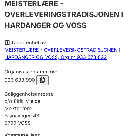
MEISTERLÆRE -
Årsregnskap
OVERLEVERINGSTRADISJONEN I
Innsending og forsinkelsesgebyr
HARDANGER OG VOSS
Tinglysing
Underenhet av
MEISTERLÆRE - OVERLEVERINGSTRADISJONEN I
HARDANGER OG VOSS,
Org.nr 933 678 822
Jeger
Betaling og jegeravgiftskort
Organisasjonsnummer
933 683 990
Ektepaktveileder
Beliggenhetsadresse
c/o Eirik Mjelde
Meisterlære
Brynavegen 43
Offentlig sektor
5700
VOSS
Kommune, land