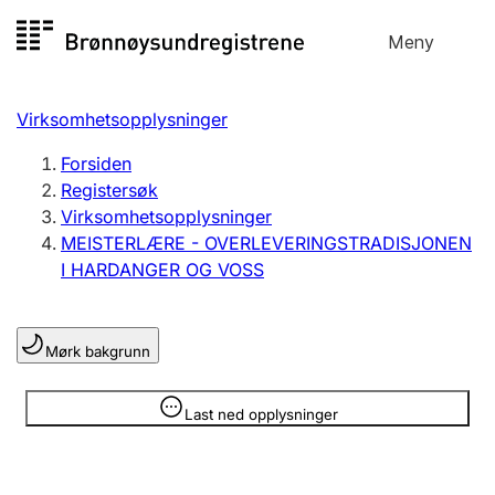
Hopp
Meny
Registersøk
til
Søk
Velg språk
innhold
Virksomhetsopplysninger
Aksjeselskap
Registrere, endre, slette
Forsiden
Registersøk
Virksomhetsopplysninger
Enkeltpersonforetak
MEISTERLÆRE - OVERLEVERINGSTRADISJONEN
Registrere, endre, slette
I HARDANGER OG VOSS
Lag og forening
Mørk bakgrunn
Registrere, endre, slette
Opplysninger er skjult
Last ned opplysninger
Flere organisasjonsformer