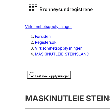
Registersøk
Aksjesel
Registrer
Virksomhetsopplysninger
Lag og forening
Flere
Forsiden
Registrere, endre, slette
organisa
Registersøk
Virksomhetsopplysninger
MASKINUTLEIE STEINSLAND
Tinglysing
Jeger
Betaling 
Opplysninger er skjult
Last ned opplysninger
Offentlig sektor
Andre t
MASKINUTLEIE STEI