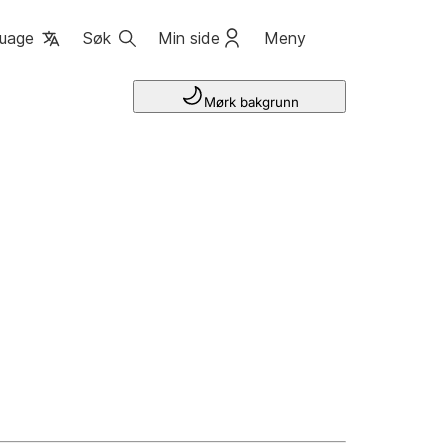
uage
Søk
Min side
Meny
Mørk bakgrunn