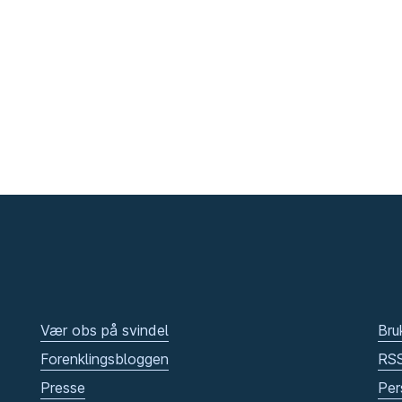
Vær obs på svindel
Bru
Forenklingsbloggen
RS
Presse
Per