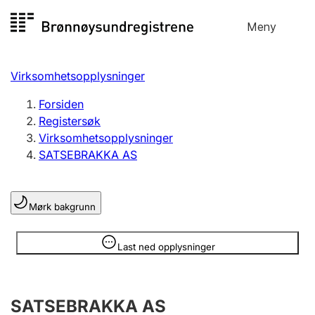
Hopp
Meny
Registersøk
til
Søk
Velg språk
innhold
Virksomhetsopplysninger
Aksjeselskap
Registrere, endre, slette
Forsiden
Registersøk
Virksomhetsopplysninger
Enkeltpersonforetak
SATSEBRAKKA AS
Registrere, endre, slette
Mørk bakgrunn
Lag og forening
Registrere, endre, slette
Opplysninger er skjult
Last ned opplysninger
Flere organisasjonsformer
SATSEBRAKKA AS