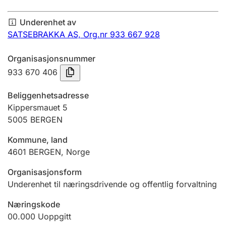
Årsregnskap
Underenhet av
Innsending og forsinkelsesgebyr
SATSEBRAKKA AS,
Org.nr 933 667 928
Organisasjonsnummer
Tinglysing
933 670 406
Beliggenhetsadresse
Jeger
Kippersmauet 5
Betaling og jegeravgiftskort
5005
BERGEN
Kommune, land
4601
BERGEN
,
Norge
Ektepaktveileder
Organisasjonsform
Underenhet til næringsdrivende og offentlig forvaltning
Offentlig sektor
Næringskode
00.000
Uoppgitt