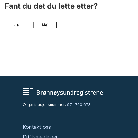
Andre tema
Fant du det du lette etter?
Ja
Nei
Organisasjonsnummer:
974 760 673
Kontakt oss
Driftsmeldinger