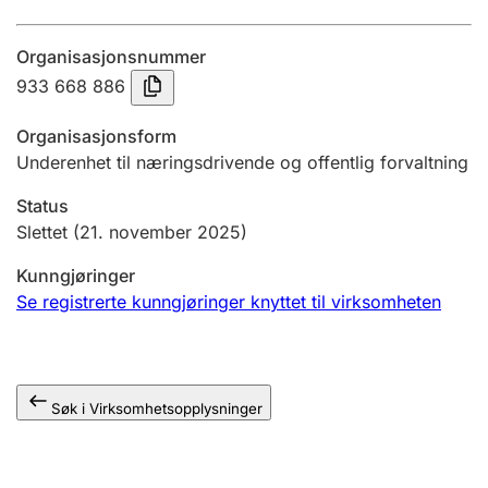
Årsregnskap
Organisasjonsnummer
Innsending og forsinkelsesgebyr
933 668 886
Organisasjonsform
Tinglysing
Underenhet til næringsdrivende og offentlig forvaltning
Status
Jeger
Slettet
(21. november 2025)
Betaling og jegeravgiftskort
Kunngjøringer
Se registrerte kunngjøringer knyttet til virksomheten
Ektepaktveileder
Søk i Virksomhetsopplysninger
Offentlig sektor