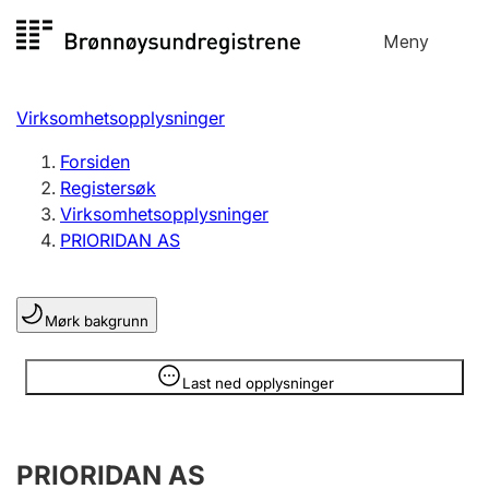
Hopp
Meny
Registersøk
til
Søk
Velg språk
innhold
Virksomhetsopplysninger
Aksjeselskap
Registrere, endre, slette
Forsiden
Registersøk
Virksomhetsopplysninger
Enkeltpersonforetak
PRIORIDAN AS
Registrere, endre, slette
Mørk bakgrunn
Lag og forening
Registrere, endre, slette
Opplysninger er skjult
Last ned opplysninger
Flere organisasjonsformer
PRIORIDAN AS