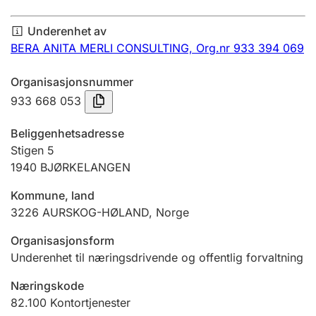
Årsregnskap
Underenhet av
Innsending og forsinkelsesgebyr
BERA ANITA MERLI CONSULTING,
Org.nr 933 394 069
Organisasjonsnummer
Tinglysing
933 668 053
Beliggenhetsadresse
Jeger
Stigen 5
Betaling og jegeravgiftskort
1940
BJØRKELANGEN
Kommune, land
3226
AURSKOG-HØLAND
,
Norge
Ektepaktveileder
Organisasjonsform
Underenhet til næringsdrivende og offentlig forvaltning
Offentlig sektor
Næringskode
82.100
Kontortjenester