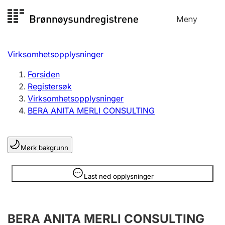
Hopp
Meny
Registersøk
til
Søk
Velg språk
innhold
Virksomhetsopplysninger
Aksjeselskap
Registrere, endre, slette
Forsiden
Registersøk
Virksomhetsopplysninger
Enkeltpersonforetak
BERA ANITA MERLI CONSULTING
Registrere, endre, slette
Mørk bakgrunn
Lag og forening
Registrere, endre, slette
Opplysninger er skjult
Last ned opplysninger
Flere organisasjonsformer
BERA ANITA MERLI CONSULTING