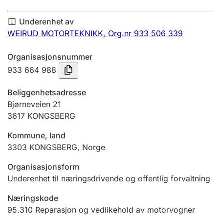
Årsregnskap
Underenhet av
Innsending og forsinkelsesgebyr
WEIRUD MOTORTEKNIKK,
Org.nr 933 506 339
Organisasjonsnummer
Tinglysing
933 664 988
Beliggenhetsadresse
Jeger
Bjørneveien 21
Betaling og jegeravgiftskort
3617
KONGSBERG
Kommune, land
3303
KONGSBERG
,
Norge
Ektepaktveileder
Organisasjonsform
Underenhet til næringsdrivende og offentlig forvaltning
Offentlig sektor
Næringskode
95.310
Reparasjon og vedlikehold av motorvogner