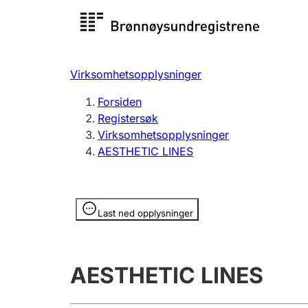
Registersøk
Aksjesel
Registrer
Virksomhetsopplysninger
Lag og forening
Flere
Forsiden
Registrere, endre, slette
organisa
Registersøk
Virksomhetsopplysninger
AESTHETIC LINES
Tinglysing
Jeger
Betaling 
Opplysninger er skjult
Last ned opplysninger
Offentlig sektor
Andre t
AESTHETIC LINES