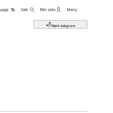
uage
Søk
Min side
Meny
Mørk bakgrunn