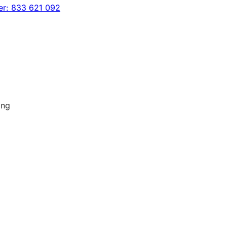
r: 833 621 092
ing