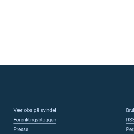
Vær obs på svindel
Bru
Forenklingsbloggen
RS
Presse
Per