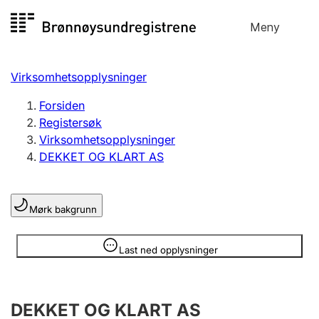
Hopp
Meny
Registersøk
til
Søk
Velg språk
innhold
Virksomhetsopplysninger
Aksjeselskap
Registrere, endre, slette
Forsiden
Registersøk
Virksomhetsopplysninger
Enkeltpersonforetak
DEKKET OG KLART AS
Registrere, endre, slette
Mørk bakgrunn
Lag og forening
Registrere, endre, slette
Opplysninger er skjult
Last ned opplysninger
Flere organisasjonsformer
DEKKET OG KLART AS