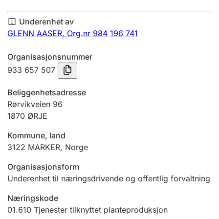
Årsregnskap
Underenhet av
Innsending og forsinkelsesgebyr
GLENN AASER,
Org.nr 984 196 741
Organisasjonsnummer
Tinglysing
933 657 507
Beliggenhetsadresse
Jeger
Rørvikveien 96
Betaling og jegeravgiftskort
1870
ØRJE
Kommune, land
3122
MARKER
,
Norge
Ektepaktveileder
Organisasjonsform
Underenhet til næringsdrivende og offentlig forvaltning
Offentlig sektor
Næringskode
01.610
Tjenester tilknyttet planteproduksjon