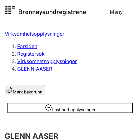
Hopp
Meny
Registersøk
til
Søk
Velg språk
innhold
Virksomhetsopplysninger
Aksjeselskap
Registrere, endre, slette
Forsiden
Registersøk
Virksomhetsopplysninger
Enkeltpersonforetak
GLENN AASER
Registrere, endre, slette
Mørk bakgrunn
Lag og forening
Registrere, endre, slette
Opplysninger er skjult
Last ned opplysninger
Flere organisasjonsformer
GLENN AASER