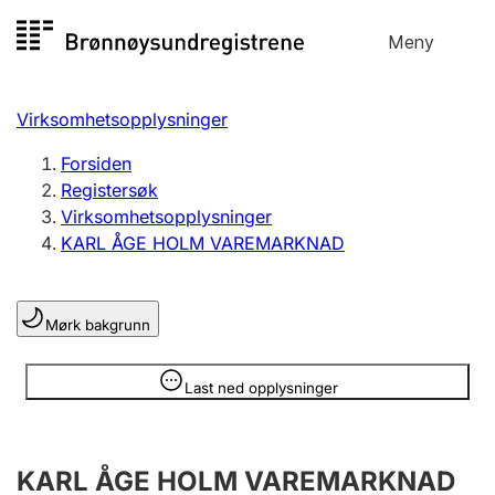
Hopp
Meny
Registersøk
til
Søk
Velg språk
innhold
Virksomhetsopplysninger
Aksjeselskap
Registrere, endre, slette
Forsiden
Registersøk
Virksomhetsopplysninger
Enkeltpersonforetak
KARL ÅGE HOLM VAREMARKNAD
Registrere, endre, slette
Mørk bakgrunn
Lag og forening
Registrere, endre, slette
Opplysninger er skjult
Last ned opplysninger
Flere organisasjonsformer
KARL ÅGE HOLM VAREMARKNAD