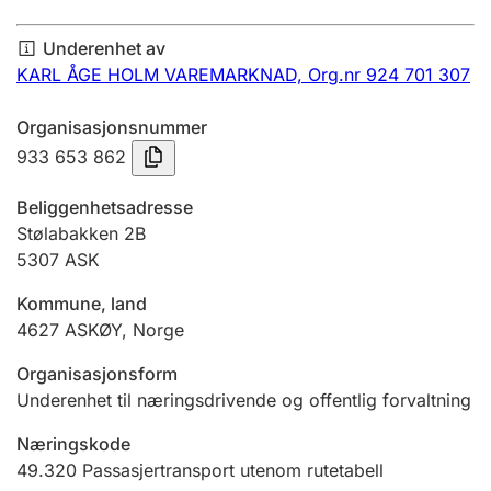
Årsregnskap
Underenhet av
Innsending og forsinkelsesgebyr
KARL ÅGE HOLM VAREMARKNAD,
Org.nr 924 701 307
Organisasjonsnummer
Tinglysing
933 653 862
Beliggenhetsadresse
Jeger
Stølabakken 2B
Betaling og jegeravgiftskort
5307
ASK
Kommune, land
4627
ASKØY
,
Norge
Ektepaktveileder
Organisasjonsform
Underenhet til næringsdrivende og offentlig forvaltning
Offentlig sektor
Næringskode
49.320
Passasjertransport utenom rutetabell