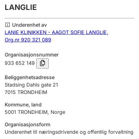
LANGLIE
Årsregnskap
Innsending og forsinkelsesgebyr
Underenhet av
LANIE KLINIKKEN - AAGOT SOFIE LANGLIE,
Org.nr 920 321 089
Tinglysing
Organisasjonsnummer
933 652 149
Jeger
Betaling og jegeravgiftskort
Beliggenhetsadresse
Stadsing Dahls gate 21
7015
TRONDHEIM
Ektepaktveileder
Kommune, land
5001
TRONDHEIM
,
Norge
Offentlig sektor
Organisasjonsform
Underenhet til næringsdrivende og offentlig forvaltning