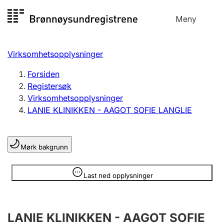
Hopp
Meny
Registersøk
til
Søk
Velg språk
innhold
Virksomhetsopplysninger
Aksjeselskap
Registrere, endre, slette
Forsiden
Registersøk
Virksomhetsopplysninger
Enkeltpersonforetak
LANIE KLINIKKEN - AAGOT SOFIE LANGLIE
Registrere, endre, slette
Mørk bakgrunn
Lag og forening
Registrere, endre, slette
Opplysninger er skjult
Last ned opplysninger
Flere organisasjonsformer
LANIE KLINIKKEN - AAGOT SOFIE