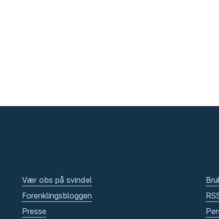
Vær obs på svindel
Bru
Forenklingsbloggen
RS
Presse
Per