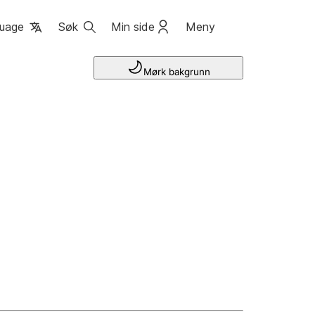
uage
Søk
Min side
Meny
Mørk bakgrunn