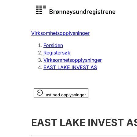
Registersøk
Aksjesel
Registrer
Virksomhetsopplysninger
Lag og forening
Flere
Forsiden
Registrere, endre, slette
organisa
Registersøk
Virksomhetsopplysninger
EAST LAKE INVEST AS
Tinglysing
Jeger
Betaling 
Opplysninger er skjult
Last ned opplysninger
Offentlig sektor
Andre t
EAST LAKE INVEST A