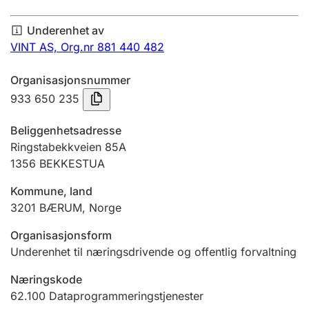
Årsregnskap
Underenhet av
Innsending og forsinkelsesgebyr
VINT AS,
Org.nr 881 440 482
Organisasjonsnummer
Tinglysing
933 650 235
Beliggenhetsadresse
Jeger
Ringstabekkveien 85A
Betaling og jegeravgiftskort
1356
BEKKESTUA
Kommune, land
3201
BÆRUM
,
Norge
Ektepaktveileder
Organisasjonsform
Underenhet til næringsdrivende og offentlig forvaltning
Offentlig sektor
Næringskode
62.100
Dataprogrammeringstjenester