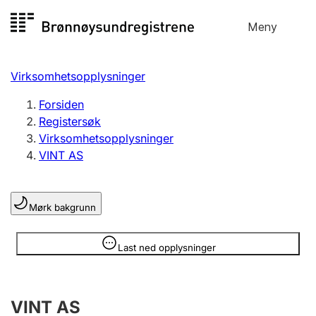
Hopp
Meny
Registersøk
til
Søk
Velg språk
innhold
Virksomhetsopplysninger
Aksjeselskap
Registrere, endre, slette
Forsiden
Registersøk
Virksomhetsopplysninger
Enkeltpersonforetak
VINT AS
Registrere, endre, slette
Mørk bakgrunn
Lag og forening
Registrere, endre, slette
Opplysninger er skjult
Last ned opplysninger
Flere organisasjonsformer
VINT AS